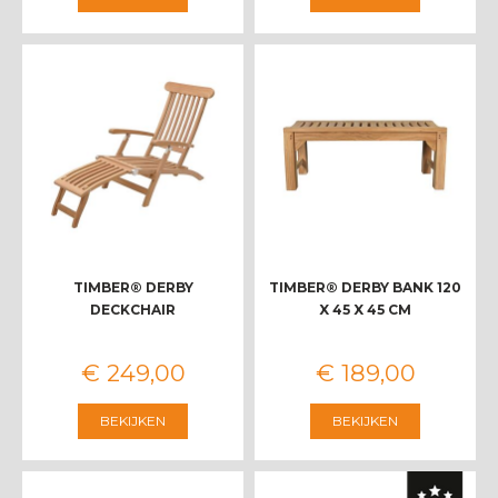
TIMBER® DERBY
TIMBER® DERBY BANK 120
DECKCHAIR
X 45 X 45 CM
€
249
,
00
€
189
,
00
BEKIJKEN
BEKIJKEN