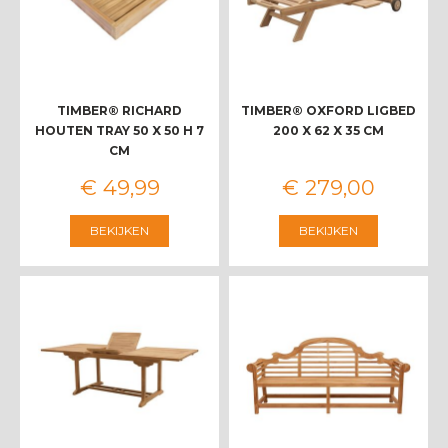
TIMBER® RICHARD
TIMBER® OXFORD LIGBED
HOUTEN TRAY 50 X 50 H 7
200 X 62 X 35 CM
CM
€
49
,
99
€
279
,
00
BEKIJKEN
BEKIJKEN