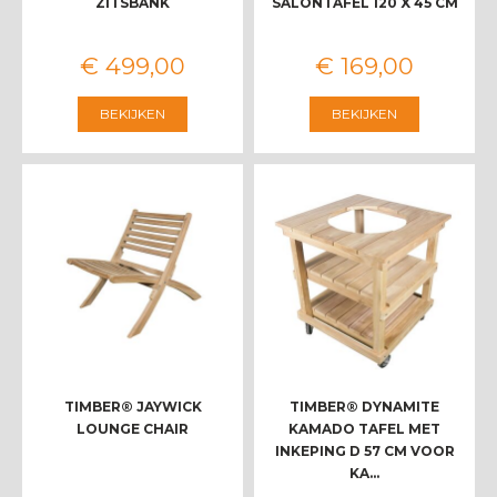
ZITSBANK
SALONTAFEL 120 X 45 CM
€
499
,
00
€
169
,
00
BEKIJKEN
BEKIJKEN
TIMBER® JAYWICK
TIMBER® DYNAMITE
LOUNGE CHAIR
KAMADO TAFEL MET
INKEPING D 57 CM VOOR
KA…