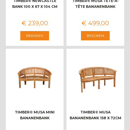
TIMBER® NEWCASTLE
TIMBER® MUSA TÊTE-A-
BANK 100 X 67 X 104 CM
TÊTE BANANENBANK
€
239
,
00
€
499
,
00
BEKIJKEN
BEKIJKEN
TIMBER® MUSA MINI
TIMBER® MUSA
BANANENBANK
BANANENBANK 158 X 72CM