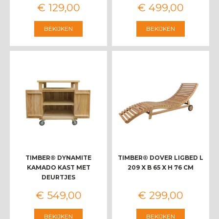
€
129
,
00
€
499
,
00
BEKIJKEN
BEKIJKEN
TIMBER® DYNAMITE
TIMBER® DOVER LIGBED L
KAMADO KAST MET
209 X B 65 X H 76 CM
DEURTJES
€
549
,
00
€
299
,
00
BEKIJKEN
BEKIJKEN