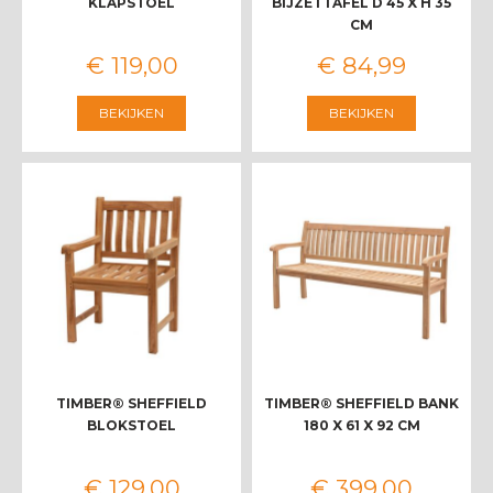
KLAPSTOEL
BIJZETTAFEL D 45 X H 35
CM
€
119
,
00
€
84
,
99
BEKIJKEN
BEKIJKEN
TIMBER® SHEFFIELD
TIMBER® SHEFFIELD BANK
BLOKSTOEL
180 X 61 X 92 CM
€
129
,
00
€
399
,
00