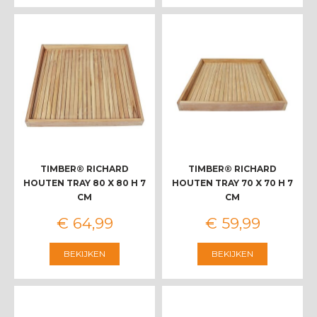
TIMBER® RICHARD
TIMBER® RICHARD
HOUTEN TRAY 80 X 80 H 7
HOUTEN TRAY 70 X 70 H 7
CM
CM
€
64
,
99
€
59
,
99
BEKIJKEN
BEKIJKEN