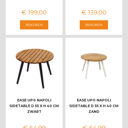
€
199
,
00
€
139
,
00
BEKIJKEN
BEKIJKEN
EASE UP® NAPOLI
EASE UP® NAPOLI
SIDETABLE D 55 X H 40 CM
SIDETABLE D 55 X H 40 CM
ZWART
ZAND
€
64
,
99
€
64
,
99