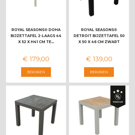
ROYAL SEASONS® DOHA
ROYAL SEASONS®
BIJZETTAFEL 2-LAAGS 44
DETROIT BIJZETTAFEL 50
X 52 X H41 CM TE…
X 50 X 46 CM ZWART
€
179
,
00
€
139
,
00
BEKIJKEN
BEKIJKEN