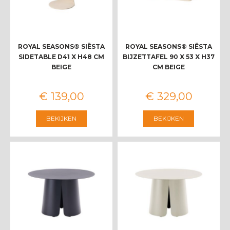
ROYAL SEASONS® SIËSTA
ROYAL SEASONS® SIËSTA
SIDETABLE D41 X H48 CM
BIJZETTAFEL 90 X 53 X H37
BEIGE
CM BEIGE
€
139
,
00
€
329
,
00
BEKIJKEN
BEKIJKEN