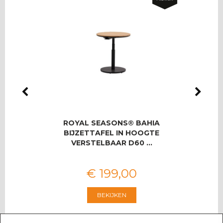
LMAS
ROYAL SEASONS® BAHIA
RO
OOR 8
BIJZETTAFEL IN HOOGTE
T
VERSTELBAAR D60 …
€
199
,
00
BEKIJKEN