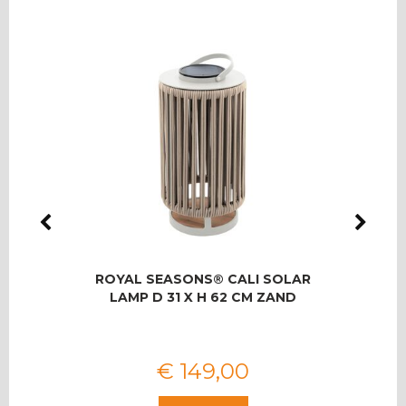
LMAS
ROYAL SEASONS® CALI SOLAR
RO
OOR 8
LAMP D 31 X H 62 CM ZAND
T
€
149
,
00