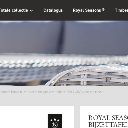
Totale collectie
Catalogus
Royal Seasons ®
Timbe
asons® Bahia bijzettafel in hoogte verstelbaar D60 x 45/66 cm espresso
ROYAL SEAS
BIJZETTAFE