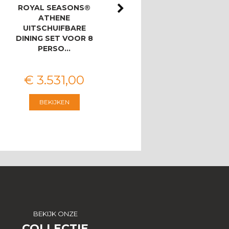
ROYAL SEASONS®
ROYAL SEASONS®
ATHENE
ATHENE/BAHIA
UITSCHUIFBARE
LOUNGESET MET 3-
DINING SET VOOR 8
ZITSBANK
PERSO…
€
3.531
,
00
€
2.546
,
00
BEKIJKEN
BEKIJKEN
BEKIJK ONZE
COLLECTIE