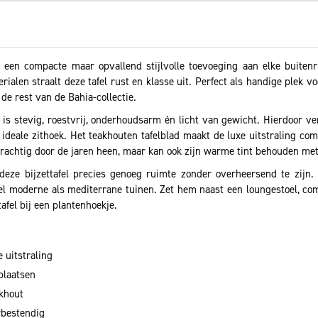
s een compacte maar opvallend stijlvolle toevoeging aan elke buite
alen straalt deze tafel rust en klasse uit. Perfect als handige plek voo
 de rest van de Bahia-collectie.
is stevig, roestvrij, onderhoudsarm én licht van gewicht. Hierdoor ve
deale zithoek. Het teakhouten tafelblad maakt de luxe uitstraling com
t prachtig door de jaren heen, maar kan ook zijn warme tint behouden m
ze bijzettafel precies genoeg ruimte zonder overheersend te zijn. 
owel moderne als mediterrane tuinen. Zet hem naast een loungestoel, c
afel bij een plantenhoekje.
 uitstraling
plaatsen
khout
rbestendig