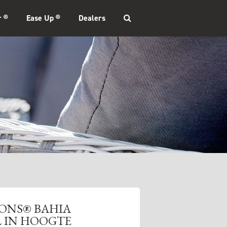
r ®
Ease Up ®
Dealers
ONS® BAHIA
L IN HOOGTE