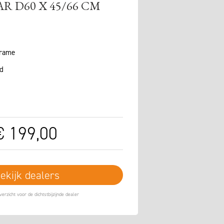
R D60 X 45/66 CM
frame
d
€
199
,
00
ekijk dealers