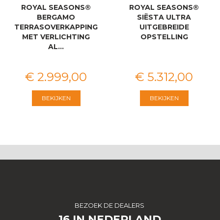
ROYAL SEASONS®
ROYAL SEASONS®
BERGAMO
SIËSTA ULTRA
TERRASOVERKAPPING
UITGEBREIDE
MET VERLICHTING
OPSTELLING
AL…
€
2.999
,
00
€
5.312
,
00
BEKIJKEN
BEKIJKEN
BEZOEK DE DEALERS
16 IN NEDERLAND