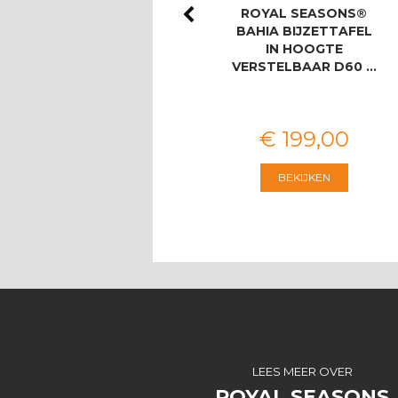
ROYAL SEASONS®
ROYAL SEASONS®
LAS PALMAS STOEL-
BAHIA BIJZETTAFEL
BANK DINING SET
IN HOOGTE
VOOR 8 PERS…
VERSTELBAAR D60 …
€
3.674
,
00
€
199
,
00
BEKIJKEN
BEKIJKEN
LEES MEER OVER
ROYAL SEASONS