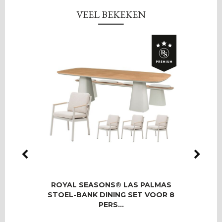
VEEL BEKEKEN
IO
ROYAL SEASONS® LAS PALMAS
RO
SET
STOEL-BANK DINING SET VOOR 8
T
PERS…