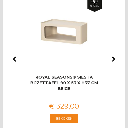
LMAS
ROYAL SEASONS® SIËSTA
RO
OOR 8
BIJZETTAFEL 90 X 53 X H37 CM
T
BEIGE
€
329
,
00
BEKIJKEN