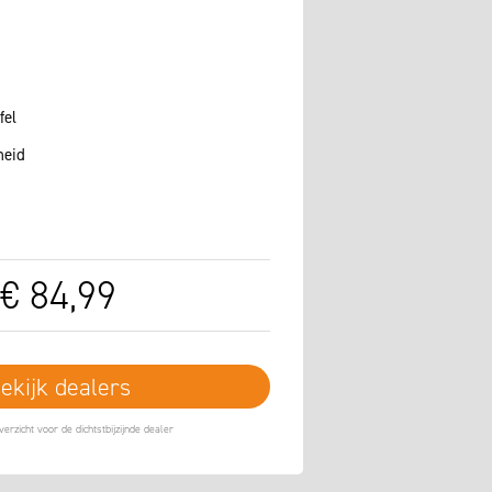
fel
heid
€
84
,
99
ekijk dealers