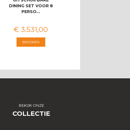
DINING SET VOOR 8
ZITSBANK
PERSO…
€
3.531
,
00
€
2.546
,
00
BEKIJKEN
BEKIJKEN
BEKIJK ONZE
COLLECTIE