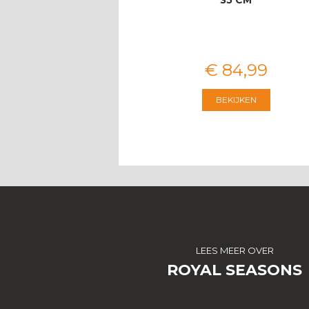
VOOR 8 PERS…
€
3.674
,
00
€
84
,
99
BEKIJKEN
BEKIJKEN
LEES MEER OVER
ROYAL SEASONS