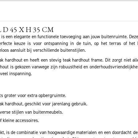
 D 45 X H 35 CM
is een elegante en functionele toevoeging aan jouw buitenruimte. Deze b
fecte keuze is voor ontspanning in de tuin, op het terras of het
oos aansluit bij verschillende buitenstijlen.
eak hardhout en heeft een stevig teak hardhout frame. Dit zorgt niet al
hout is gekozen vanwege zijn robuustheid en onderhoudsvriendelijkhei
veel inspanning.
ts groter voor extra opbergruimte.
k hardhout, geschikt voor jarenlang gebruik.
iverse stijlen van buitenmeubels.
f kleine accessoires.
akt, is de combinatie van hoogwaardige materialen en een doordacht de