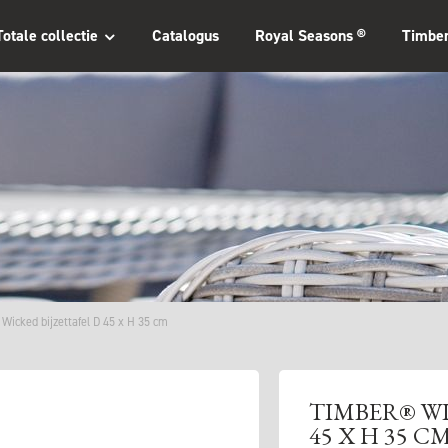
Totale collectie
Catalogus
Royal Seasons ®
Timbe
Wicked bijzettafel D 45 x H 35 cm
TIMBER® WI
45 X H 35 C