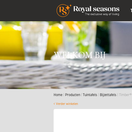
WELKOM BIJ
Home
Producten
Tuintafels
Bijzettafels
Timber® 
Verder winkelen