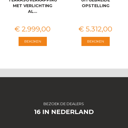
MET VERLICHTING
OPSTELLING
AL…
€
2.999
,
00
€
5.312
,
00
BEKIJKEN
BEKIJKEN
BEZOEK DE DEALERS
16 IN NEDERLAND