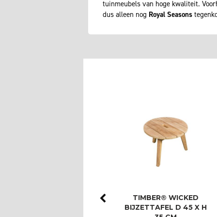
tuinmeubels van hoge kwaliteit. Voo
dus alleen nog
Royal Seasons
tegenko
ROYAL SEASONS®
TIMBER® WICKED
LAS PALMAS STOEL-
BIJZETTAFEL D 45 X H
BANK DINING SET
35 CM