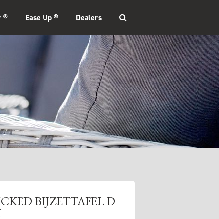
r ®
Ease Up ®
Dealers
CKED BIJZETTAFEL D
M