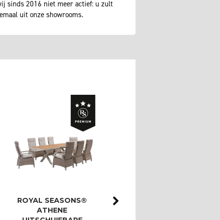
j sinds 2016 niet meer actief: u zult
lemaal uit onze showrooms.
ROYAL SEASONS®
ROYAL SEASONS®
ATHENE
ATHENE/BAHIA
UITSCHUIFBARE
LOUNGESET MET 3-