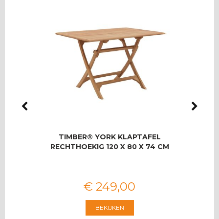
LMAS
TIMBER® YORK KLAPTAFEL
RO
OOR 8
RECHTHOEKIG 120 X 80 X 74 CM
T
€
249
,
00
BEKIJKEN