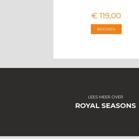
€
3.674
,
00
€
119
,
00
BEKIJKEN
BEKIJKEN
LEES MEER OVER
ROYAL SEASONS