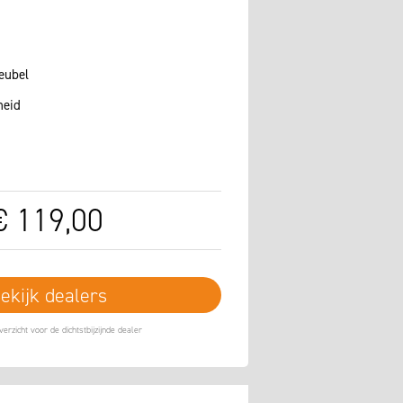
eubel
heid
€
119
,
00
ekijk dealers