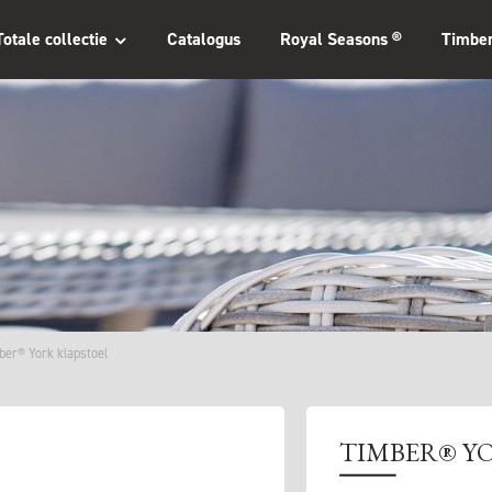
Totale collectie
Catalogus
Royal Seasons ®
Timbe
ber® York klapstoel
TIMBER® Y