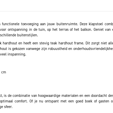
n functionele toevoeging aan jouw buitenruimte. Deze klapstoel comb
voor ontspanning in de tuin, op het terras of het balkon. Geniet va
schillende buitenstijlen.
k hardhout en heeft een stevig teak hardhout frame. Dit zorgt niet all
hout is gekozen vanwege zijn robuustheid en onderhoudsvriendelijkhei
veel inspanning.
5 cm
t, is de combinatie van hoogwaardige materialen en een doordacht desi
k optimaal comfort. Of je nu ontspant met een goed boek of gasten o
ge sfeer.