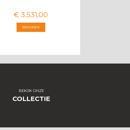
€
3.531
,
00
€
2.546
,
00
BEKIJKEN
BEKIJKEN
BEKIJK ONZE
COLLECTIE