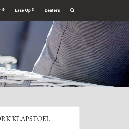
r ®
Ease Up ®
Dealers
ORK KLAPSTOEL