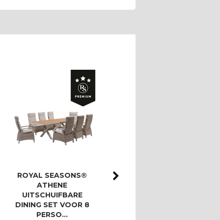
ROYAL SEASONS®
ROYAL SEASONS®
ATHENE
ATHENE/BAHIA
UITSCHUIFBARE
LOUNGESET MET 3-
DINING SET VOOR 8
ZITSBANK
PERSO…