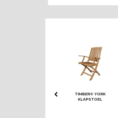
ROYAL SEASONS®
TIMBER® YORK
LAS PALMAS STOEL-
KLAPSTOEL
BANK DINING SET
VOOR 8 PERS…