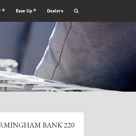
r ®
Ease Up ®
Dealers
IRMINGHAM BANK 220
M