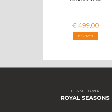
VOOR 8 PERS…
€
3.674
,
00
€
499
,
00
BEKIJKEN
BEKIJKEN
LEES MEER OVER
ROYAL SEASONS