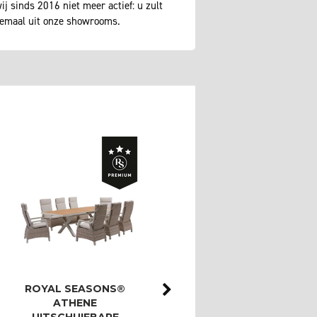
j sinds 2016 niet meer actief: u zult
lemaal uit onze showrooms.
ROYAL SEASONS®
ROYAL SEASONS®
ATHENE
ATHENE/BAHIA
UITSCHUIFBARE
LOUNGESET MET 3-