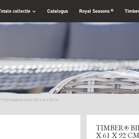
Totale collectie
Catalogus
Royal Seasons ®
Timbe
r® Birmingham bank 220 x 61 x 92 cm
TIMBER® B
X 61 X 92 C