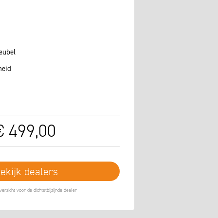
eubel
heid
€
499
,
00
ekijk dealers