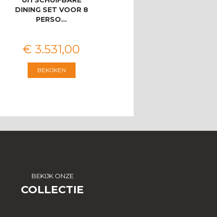
DINING SET VOOR 8
ZITSBANK
PERSO…
€
3.531
,
00
€
2.546
,
00
BEKIJKEN
BEKIJKEN
BEKIJK ONZE
COLLECTIE