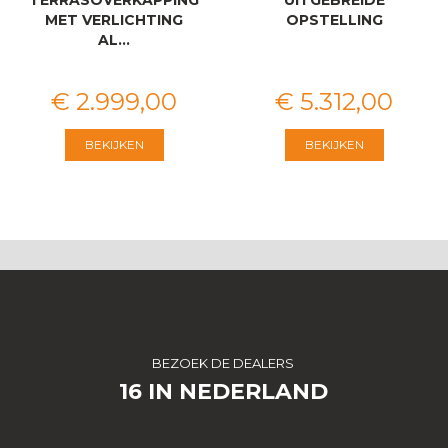
MET VERLICHTING
OPSTELLING
AL…
€
2.999
,
00
€
5.312
,
00
BEKIJKEN
BEKIJKEN
BEZOEK DE DEALERS
16 IN NEDERLAND