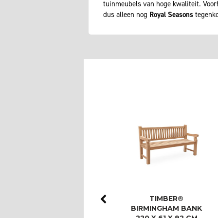
tuinmeubels van hoge kwaliteit. Voo
dus alleen nog
Royal Seasons
tegenko
ROYAL SEASONS®
TIMBER®
LAS PALMAS STOEL-
BIRMINGHAM BANK
BANK DINING SET
220 X 61 X 92 CM