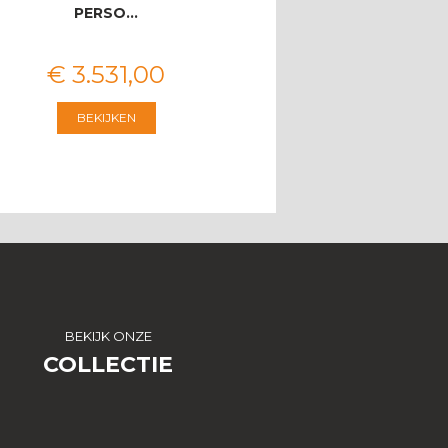
PERSO…
€
3.531
,
00
€
2.546
,
00
BEKIJKEN
BEKIJKEN
BEKIJK ONZE
COLLECTIE