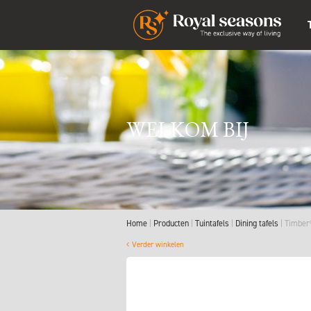
WELKOM BIJ
Home
Producten
Tuintafels
Dining tafels
Timber®
Verder winkelen