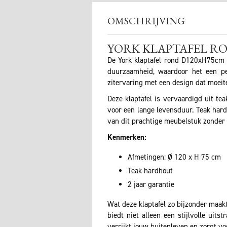
OMSCHRIJVING
YORK KLAPTAFEL R
De York klaptafel rond D120xH75cm is
duurzaamheid, waardoor het een per
zitervaring met een design dat moeitel
Deze klaptafel is vervaardigd uit tea
voor een lange levensduur. Teak hard
van dit prachtige meubelstuk zonder 
Kenmerken:
Afmetingen: Ø 120 x H 75 cm
Teak hardhout
2 jaar garantie
Wat deze klaptafel zo bijzonder maak
biedt niet alleen een stijlvolle uit
verrijkt jouw buitenleven en zorgt voo