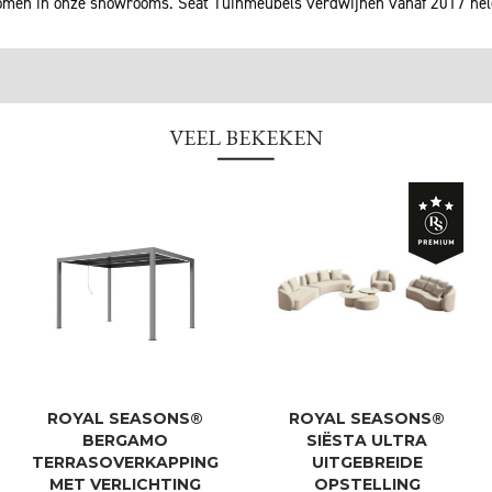
men in onze showrooms. Seat Tuinmeubels verdwijnen vanaf 2017 he
VEEL BEKEKEN
ROYAL SEASONS®
ROYAL SEASONS®
BERGAMO
SIËSTA ULTRA
TERRASOVERKAPPING
UITGEBREIDE
MET VERLICHTING
OPSTELLING