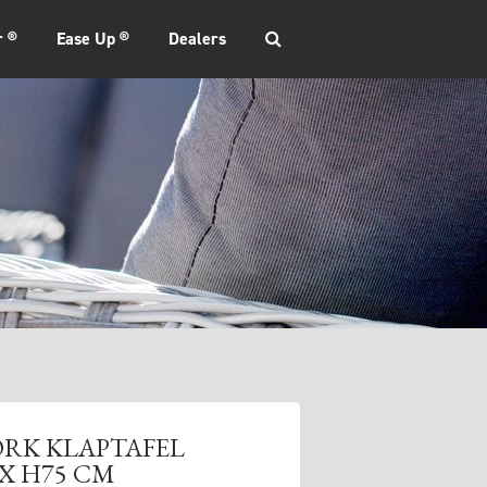
r ®
Ease Up ®
Dealers
ORK KLAPTAFEL
X H75 CM