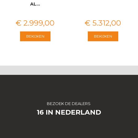
AL…
€
2.999
,
00
€
5.312
,
00
BEKIJKEN
BEKIJKEN
BEZOEK DE DEALERS
16 IN NEDERLAND