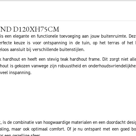
OND D120XH75CM
 een elegante en functionele toevoeging aan jouw buitenruimte. Deze 
fecte keuze is voor ontspanning in de tuin, op het terras of het
oos aansluit bij verschillende buitenstijlen.
k hardhout en heeft een stevig teak hardhout frame. Dit zorgt niet all
hout is gekozen vanwege zijn robuustheid en onderhoudsvriendelijkhei
veel inspanning.
t, is de combinatie van hoogwaardige materialen en een doordacht des
straling, maar ook optimaal comfort. Of je nu ontspant met een goed b
r een gezellige sfeer.