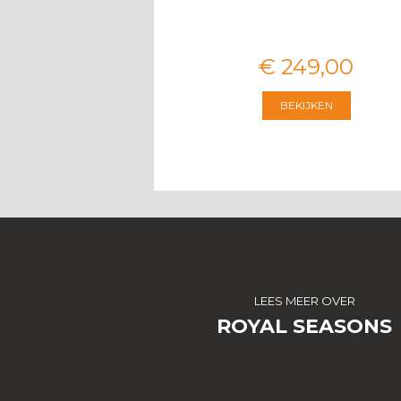
€
3.674
,
00
€
249
,
00
BEKIJKEN
BEKIJKEN
LEES MEER OVER
ROYAL SEASONS