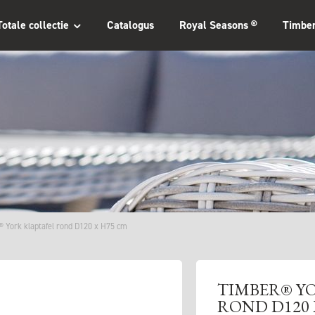
Totale collectie
Catalogus
Royal Seasons ®
Timbe
 York klaptafel rond D120 x H75 cm
TIMBER® Y
ROND D120 