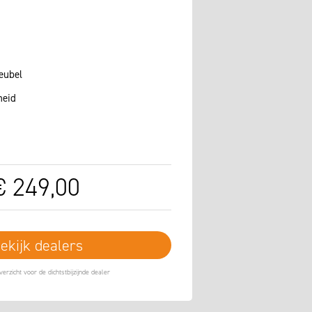
eubel
heid
€
249
,
00
ekijk dealers