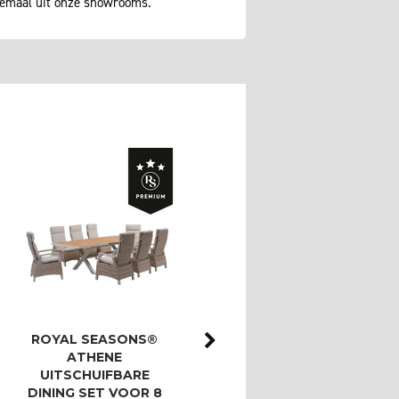
lemaal uit onze showrooms.
ROYAL SEASONS®
ROYAL SEASONS®
ATHENE
ATHENE/BAHIA
UITSCHUIFBARE
LOUNGESET MET 3-
DINING SET VOOR 8
ZITSBANK