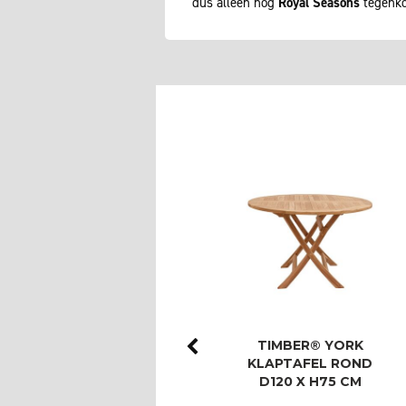
dus alleen nog
Royal Seasons
tegenko
ROYAL SEASONS®
TIMBER® YORK
LAS PALMAS STOEL-
KLAPTAFEL ROND
BANK DINING SET
D120 X H75 CM
VOOR 8 PERS…