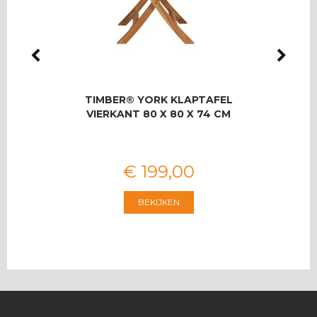
LMAS
TIMBER® YORK KLAPTAFEL
RO
OOR 8
VIERKANT 80 X 80 X 74 CM
T
€
199
,
00
BEKIJKEN