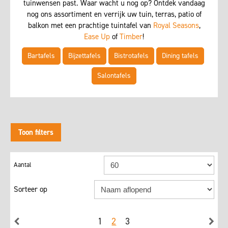
tuinwensen past. Waar wacht u nog op? Ontdek vandaag
nog ons assortiment en verrijk uw tuin, terras, patio of
balkon met een prachtige tuintafel van
Royal Seasons
,
Ease Up
of
Timber
!
Bartafels
Bijzettafels
Bistrotafels
Dining tafels
Salontafels
Toon filters
Sorteer op
1
2
3