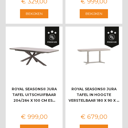
€
329
,
00
€
999
,
00
BEKIJKEN
BEKIJKEN
ROYAL SEASONS® JURA
ROYAL SEASONS® JURA
TAFEL UITSCHUIFBAAR
TAFEL IN HOOGTE
204/264 X 100 CM ES…
VERSTELBAAR 180 X 90 X …
€
999
,
00
€
679
,
00