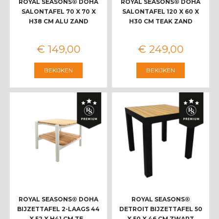
ROYAL SEASONS® DOHA
ROYAL SEASONS® DOHA
SALONTAFEL 70 X 70 X
SALONTAFEL 120 X 60 X
H38 CM ALU ZAND
H30 CM TEAK ZAND
€
149
,
00
€
249
,
00
BEKIJKEN
BEKIJKEN
ROYAL SEASONS® DOHA
ROYAL SEASONS®
BIJZETTAFEL 2-LAAGS 44
DETROIT BIJZETTAFEL 50
X 52 X H41 CM TE…
X 50 X 46 CM ZWART