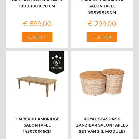
180 X 100 X 78 CM
SALONTAFEL
90X90X30CM
€
599
,
00
€
299
,
00
BEKIJKEN
BEKIJKEN
TIMBER® CAMBRIDGE
ROYAL SEASONS®
SALONTAFEL
ZANZIBAR SALONTAFELS
145X70X45CM
SET VAN 2 (L MODULE)