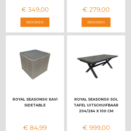
€
349
,
00
€
279
,
00
BEKIJKEN
BEKIJKEN
ROYAL SEASONS® XAVI
ROYAL SEASONS® SOL
SIDETABLE
TAFEL UITSCHUIFBAAR
204/264 X 100 CM
€
84
,
99
€
999
,
00