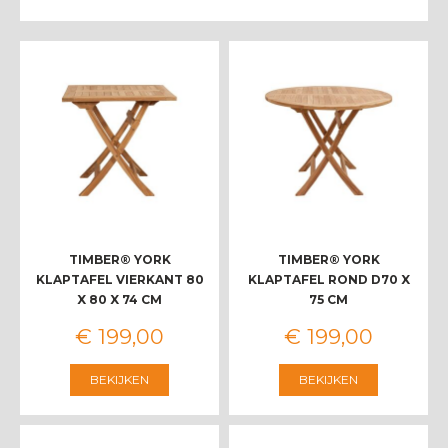
TIMBER® YORK
TIMBER® YORK
KLAPTAFEL VIERKANT 80
KLAPTAFEL ROND D70 X
X 80 X 74 CM
75 CM
€
199
,
00
€
199
,
00
BEKIJKEN
BEKIJKEN