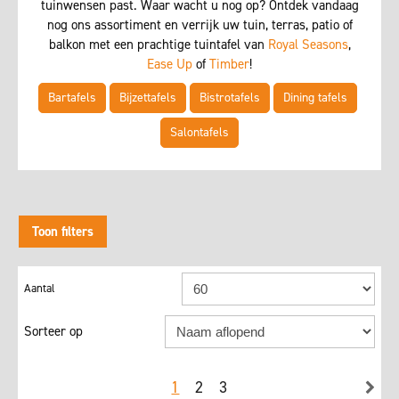
tuinwensen past. Waar wacht u nog op? Ontdek vandaag
nog ons assortiment en verrijk uw tuin, terras, patio of
balkon met een prachtige tuintafel van
Royal Seasons
,
Ease Up
of
Timber
!
Bartafels
Bijzettafels
Bistrotafels
Dining tafels
Salontafels
Toon filters
Sorteer op
1
2
3