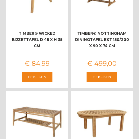
TIMBER® WICKED
TIMBER® NOTTINGHAM
BIJZETTAFEL D 45 X H 35
DININGTAFEL EXT 150/200
CM
X 90 X 74 CM
€
84
,
99
€
499
,
00
BEKIJKEN
BEKIJKEN