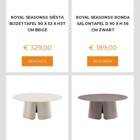
ROYAL SEASONS® SIËSTA
ROYAL SEASONS® RONDA
BIJZETTAFEL 90 X 53 X H37
SALONTAFEL D 90 X H 36
CM BEIGE
CM ZWART
€
329
,
00
€
189
,
00
BEKIJKEN
BEKIJKEN