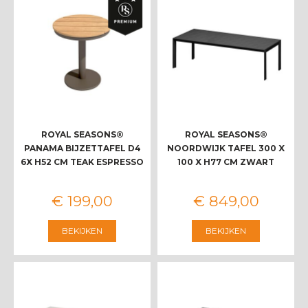
ROYAL SEASONS®
ROYAL SEASONS®
PANAMA BIJZETTAFEL D4
NOORDWIJK TAFEL 300 X
6X H52 CM TEAK ESPRESSO
100 X H77 CM ZWART
€
199
,
00
€
849
,
00
BEKIJKEN
BEKIJKEN