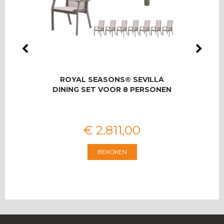
LMAS
ROYAL SEASONS® SEVILLA
RO
OOR 8
DINING SET VOOR 8 PERSONEN
T
€
2.811
,
00
BEKIJKEN