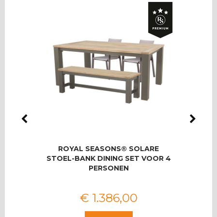
LMAS
ROYAL SEASONS® SOLARE
RO
OOR 8
STOEL-BANK DINING SET VOOR 4
T
PERSONEN
€
1.386
,
00