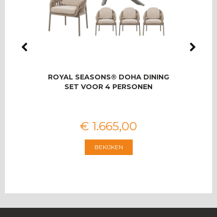
LMAS
ROYAL SEASONS® DOHA DINING
RO
OOR 8
SET VOOR 4 PERSONEN
T
€
1.665
,
00
BEKIJKEN