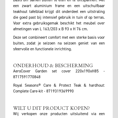
basis om samen buiten te eten en te ontspannen. Met
een zwart aluminium frame en een uitschuifbaar
teakhout tafelblad krijgt dit onderdeel een uitstraling
die goed past bij intensief gebruik in tuin of op terras.
Voor extra gebruiksgemak beschikt het meubel over
afmetingen van L 163/203 x B 93 x H 76 cm.
Deze set combineert comfort met een sterke basis voor
buiten, zodat je seizoen na seizoen geniet van een
sfeervolle en functionele inrichting.
ONDERHOUD & BESCHERMING
AeroCover Garden set cover 220x190xH85 -
8717591770848
Royal Seasons® Care & Protect Teak & hardhout:
Complete Care-kit - 8719319369990
WILT U DIT PRODUCT KOPEN?
Wij verkopen onze producten uitsluitend via een