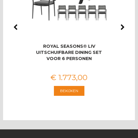
LMAS
ROYAL SEASONS® LIV
RO
OOR 8
UITSCHUIFBARE DINING SET
T
VOOR 6 PERSONEN
€
1.773
,
00
BEKIJKEN