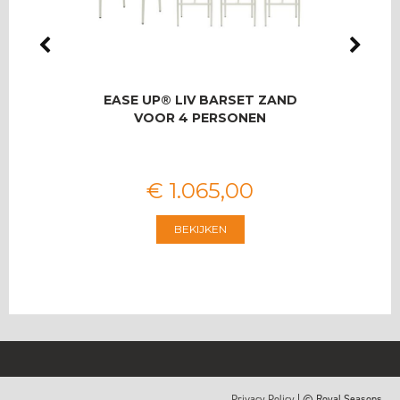
LMAS
EASE UP® LIV BARSET ZAND
RO
OOR 8
VOOR 4 PERSONEN
T
€
1.065
,
00
BEKIJKEN
Privacy Policy
| © Royal Seasons