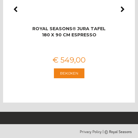
LMAS
ROYAL SEASONS® JURA TAFEL
RO
OOR 8
180 X 90 CM ESPRESSO
T
€
549
,
00
BEKIJKEN
Privacy Policy
| © Royal Seasons