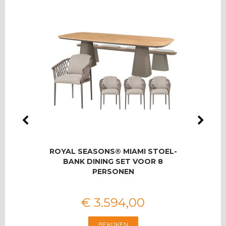
LMAS
ROYAL SEASONS® MIAMI STOEL-
RO
OOR 8
BANK DINING SET VOOR 8
T
PERSONEN
€
3.594
,
00
BEKIJKEN