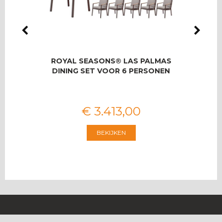
LMAS
ROYAL SEASONS® LAS PALMAS
RO
OOR 8
DINING SET VOOR 6 PERSONEN
T
€
3.413
,
00
BEKIJKEN