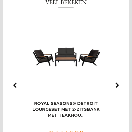
VEEL BEKEKEN
LMAS
ROYAL SEASONS® DETROIT
RO
OOR 8
LOUNGESET MET 2-ZITSBANK
T
MET TEAKHOU…