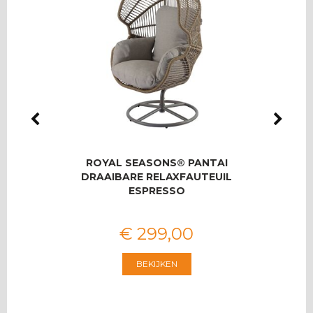
LMAS
ROYAL SEASONS® PANTAI
RO
OOR 8
DRAAIBARE RELAXFAUTEUIL
T
ESPRESSO
€
299
,
00
BEKIJKEN