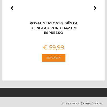
LMAS
ROYAL SEASONS® SIËSTA
RO
OOR 8
DIENBLAD ROND D42 CM
T
ESPRESSO
€
59
,
99
BEKIJKEN
Privacy Policy
| © Royal Seasons