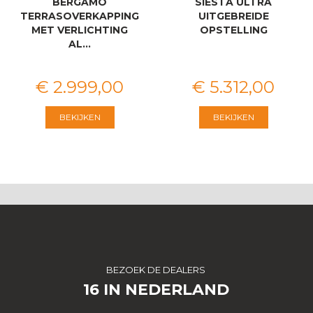
BERGAMO
SIËSTA ULTRA
TERRASOVERKAPPING
UITGEBREIDE
MET VERLICHTING
OPSTELLING
AL…
€
2.999
,
00
€
5.312
,
00
BEKIJKEN
BEKIJKEN
BEZOEK DE DEALERS
16 IN NEDERLAND