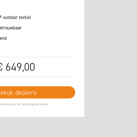
outdoor textiel
etrouwbaar
tend
€
649
,
00
ekijk dealers