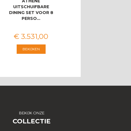
ATHENE
ATHENE/BAHIA
UITSCHUIFBARE
LOUNGESET MET 3-
DINING SET VOOR 8
ZITSBANK
PERSO…
€
3.531
,
00
€
2.546
,
00
BEKIJKEN
BEKIJKEN
BEKIJK ONZE
COLLECTIE