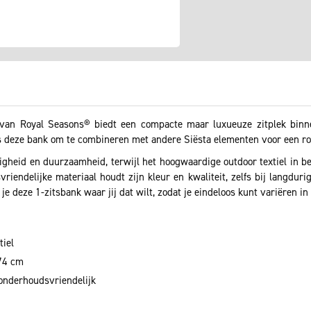
 van Royal Seasons® biedt een compacte maar luxueuze zitplek bin
s deze bank om te combineren met andere Siësta elementen voor een ro
gheid en duurzaamheid, terwijl het hoogwaardige outdoor textiel in b
iendelijke materiaal houdt zijn kleur en kwaliteit, zelfs bij langdurig
e deze 1-zitsbank waar jij dat wilt, zodat je eindeloos kunt variëren in o
tiel
74 cm
 onderhoudsvriendelijk