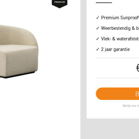
✓ Premium Sunproof® 
✓ Weerbestendig & b
✓ Vlek- & waterafsto
✓ 2 jaar garantie
B