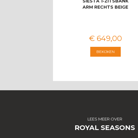
LAS PALMAS STOEL-
SIËSTA 1-ZITSBANK
BANK DINING SET
ARM RECHTS BEIGE
VOOR 8 PERS…
€
3.674
,
00
€
649
,
00
BEKIJKEN
BEKIJKEN
LEES MEER OVER
ROYAL SEASONS