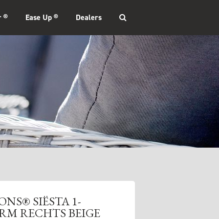
r ®
Ease Up ®
Dealers
ONS® SIËSTA 1-
RM RECHTS BEIGE