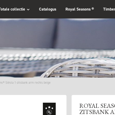
Totale collectie
Catalogus
Royal Seasons ®
Timbe
ns® Siësta 1-zitsbank arm rechts beige
ROYAL SEAS
ZITSBANK A