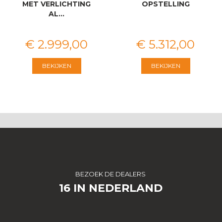
MET VERLICHTING
OPSTELLING
AL…
€
2.999
,
00
€
5.312
,
00
BEKIJKEN
BEKIJKEN
BEZOEK DE DEALERS
16 IN NEDERLAND