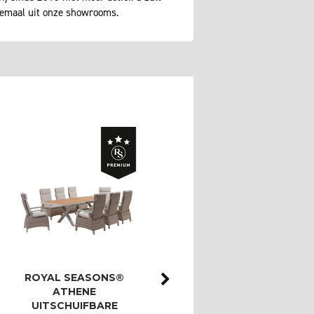
lemaal uit onze showrooms.
ROYAL SEASONS®
ROYAL SEASONS®
ATHENE
ATHENE/BAHIA
UITSCHUIFBARE
LOUNGESET MET 3-