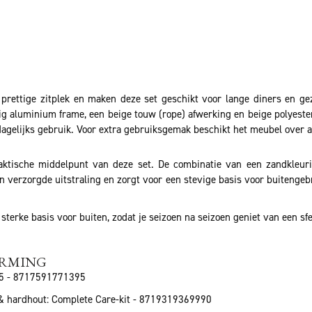
 prettige zitplek en maken deze set geschikt voor lange diners en g
g aluminium frame, een beige touw (rope) afwerking en beige polyeste
dagelijks gebruik. Voor extra gebruiksgemak beschikt het meubel over 
raktische middelpunt van deze set. De combinatie van een zandkleur
en verzorgde uitstraling en zorgt voor een stevige basis voor buitengeb
terke basis voor buiten, zodat je seizoen na seizoen geniet van een sfee
ERMING
85 - 8717591771395
 & hardhout: Complete Care-kit - 8719319369990