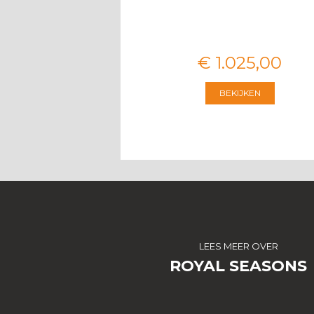
VOOR 8 PERS…
€
3.674
,
00
€
1.025
,
00
BEKIJKEN
BEKIJKEN
LEES MEER OVER
ROYAL SEASONS