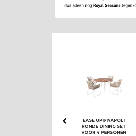
dus alleen nog
Royal Seasons
tegenko
ROYAL SEASONS®
EASE UP® NAPOLI
LAS PALMAS STOEL-
RONDE DINING SET
BANK DINING SET
VOOR 4 PERSONEN