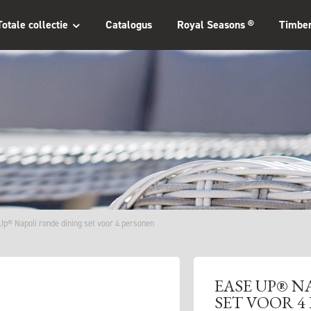
Totale collectie
Catalogus
Royal Seasons ®
Timbe
Up® Napoli ronde dining set voor 4 personen
EASE UP® N
SET VOOR 4