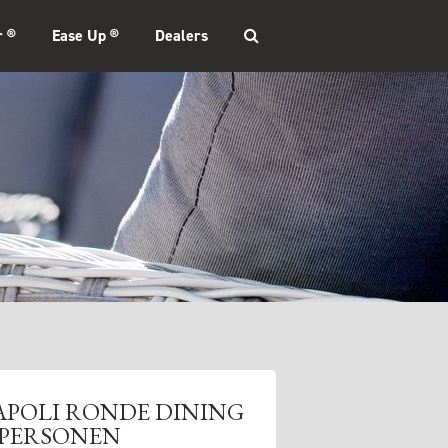
r ®
Ease Up ®
Dealers
APOLI RONDE DINING
 PERSONEN