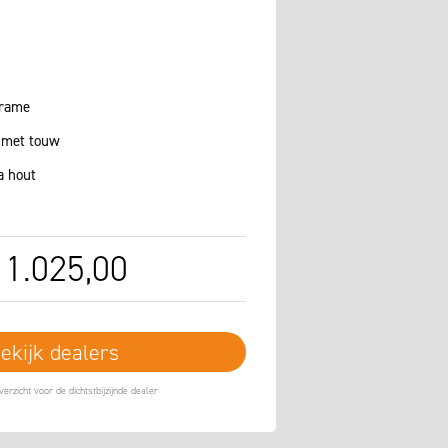
frame
 met touw
a hout
1.025
,
00
ekijk dealers