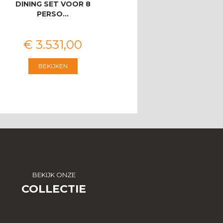
DINING SET VOOR 8
ZITSBANK
PERSO…
€
3.531
,
00
€
2.546
,
00
BEKIJKEN
BEKIJKEN
BEKIJK ONZE
COLLECTIE