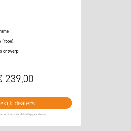
frame
 (rope)
ds ontwerp
€
239
,
00
ekijk dealers