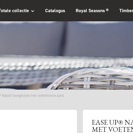
Totale collectie
Catalogus
Royal Seasons ®
Timbe
 Napoli loungestoel met voetensteun zand
EASE UP® N
MET VOETE