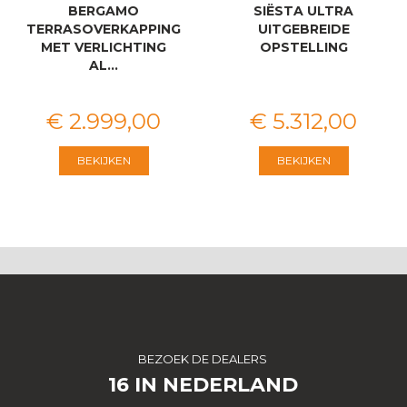
BERGAMO
SIËSTA ULTRA
TERRASOVERKAPPING
UITGEBREIDE
MET VERLICHTING
OPSTELLING
AL…
€
2.999
,
00
€
5.312
,
00
BEKIJKEN
BEKIJKEN
BEZOEK DE DEALERS
16 IN NEDERLAND