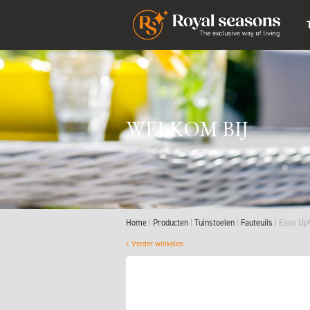
WELKOM BIJ
Home
Producten
Tuinstoelen
Fauteuils
Ease Up®
Verder winkelen