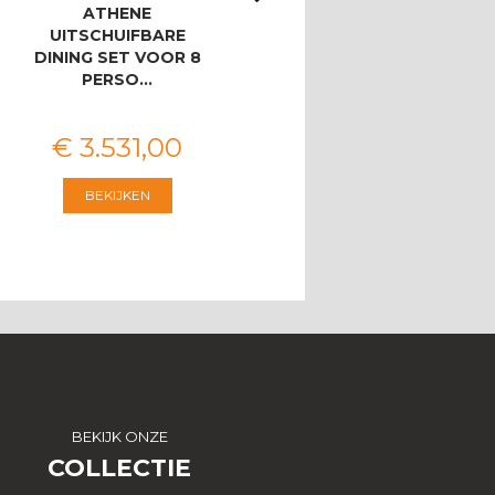
ATHENE
ATHENE/BAHIA
UITSCHUIFBARE
LOUNGESET MET 3-
DINING SET VOOR 8
ZITSBANK
PERSO…
€
3.531
,
00
€
2.546
,
00
BEKIJKEN
BEKIJKEN
BEKIJK ONZE
COLLECTIE