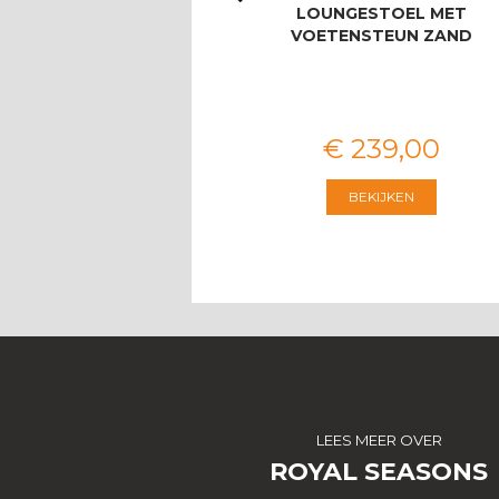
LAS PALMAS STOEL-
LOUNGESTOEL MET
BANK DINING SET
VOETENSTEUN ZAND
VOOR 8 PERS…
€
3.674
,
00
€
239
,
00
BEKIJKEN
BEKIJKEN
LEES MEER OVER
ROYAL SEASONS