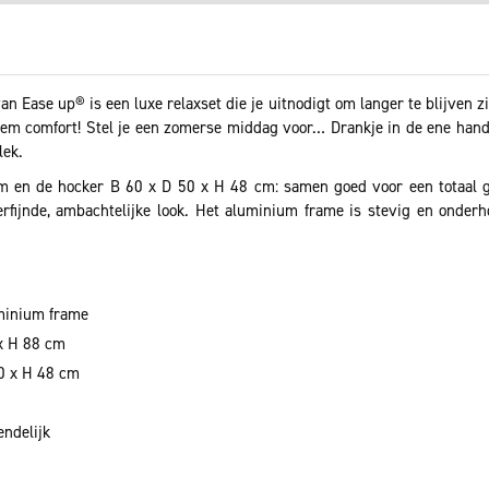
n Ease up® is een luxe relaxset die je uitnodigt om langer te blijven z
em comfort! Stel je een zomerse middag voor… Drankje in de ene hand, 
lek.
m en de hocker B 60 x D 50 x H 48 cm: samen goed voor een totaal g
fijnde, ambachtelijke look. Het aluminium frame is stevig en onderhou
minium frame
x H 88 cm
0 x H 48 cm
endelijk