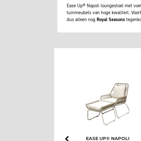
Ease Up® Napoli loungestoel met voet
tuinmeubels van hoge kwaliteit. Voo
dus alleen nog
Royal Seasons
tegenko
ROYAL SEASONS®
EASE UP® NAPOLI