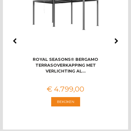
LMAS
ROYAL SEASONS® BERGAMO
RO
OOR 8
TERRASOVERKAPPING MET
T
VERLICHTING AL…
€
4.799
,
00
BEKIJKEN