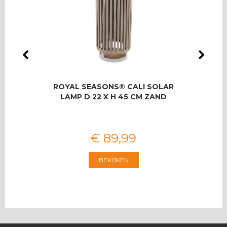
LMAS
ROYAL SEASONS® CALI SOLAR
RO
OOR 8
LAMP D 22 X H 45 CM ZAND
T
€
89
,
99
BEKIJKEN