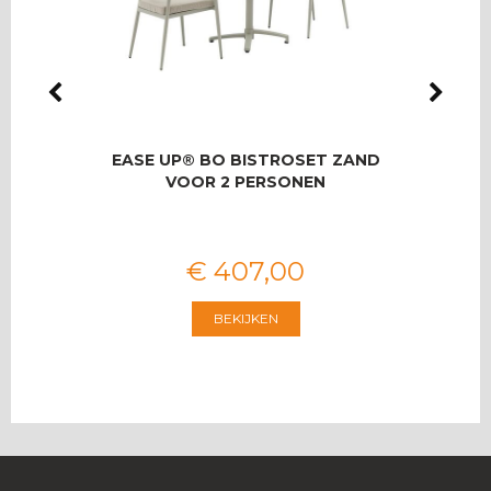
IO
EASE UP® BO BISTROSET ZAND
RO
SET
VOOR 2 PERSONEN
T
€
407
,
00
BEKIJKEN