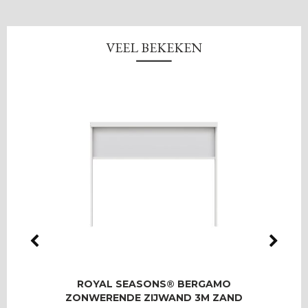
VEEL BEKEKEN
LMAS
ROYAL SEASONS® BERGAMO
RO
OOR 8
ZONWERENDE ZIJWAND 3M ZAND
T