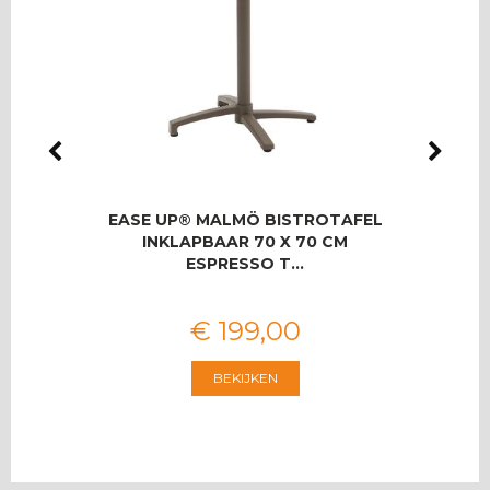
IO
EASE UP® MALMÖ BISTROTAFEL
RO
SET
INKLAPBAAR 70 X 70 CM
T
ESPRESSO T…
€
199
,
00
BEKIJKEN