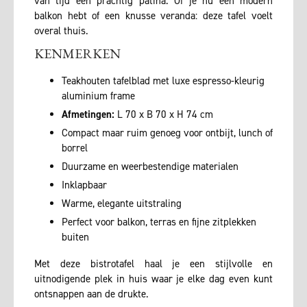
van tijd een prachtig patina. Of je nu een modern
balkon hebt of een knusse veranda: deze tafel voelt
overal thuis.
KENMERKEN
Teakhouten tafelblad met luxe espresso-kleurig
aluminium frame
Afmetingen:
L 70 x B 70 x H 74 cm
Compact maar ruim genoeg voor ontbijt, lunch of
borrel
Duurzame en weerbestendige materialen
Inklapbaar
Warme, elegante uitstraling
Perfect voor balkon, terras en fijne zitplekken
buiten
Met deze bistrotafel haal je een stijlvolle en
uitnodigende plek in huis waar je elke dag even kunt
ontsnappen aan de drukte.