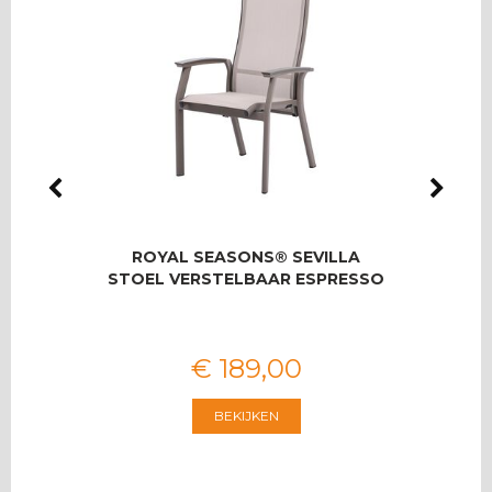
LMAS
ROYAL SEASONS® SEVILLA
RO
OOR 8
STOEL VERSTELBAAR ESPRESSO
T
€
189
,
00
BEKIJKEN