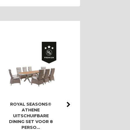
ROYAL SEASONS®
ROYAL SEASONS®
ATHENE
ATHENE/BAHIA
UITSCHUIFBARE
LOUNGESET MET 3-
DINING SET VOOR 8
ZITSBANK
PERSO…