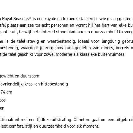
 Royal Seasons® is een royale en luxueuze tafel voor wie graag gasten 
fel plaats aan zes tot acht personen en vormt hij het hart van elke b
ntie uit, terwijl het sintered stone blad luxe en duurzaamheid toevoeg
e is de tafel stevig en weerbestendig, ideaal voor langdurig gebru
ebestendig, waardoor je zorgeloos kunt genieten van diners, borrels o
t de tafel geschikt voor zowel moderne als klassieke buitenruimtes.
tgewicht en duurzaam
vriendelijk, kras- en hittebestendig
 74 cm
loos
kon
ctionaliteit met een tijdloze uitstraling. Of het nu gaat om een uitgebr
biedt comfort, stijl en duurzaamheid voor elk moment.