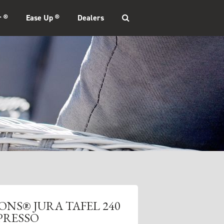
r ®
Ease Up ®
Dealers
ONS® JURA TAFEL 240
SPRESSO