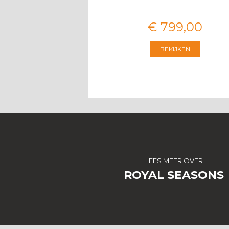
€
3.674
,
00
€
799
,
00
BEKIJKEN
BEKIJKEN
LEES MEER OVER
ROYAL SEASONS