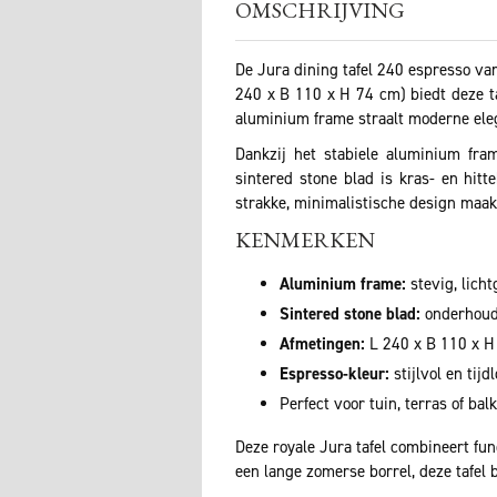
OMSCHRIJVING
De Jura dining tafel 240 espresso van
240 x B 110 x H 74 cm) biedt deze ta
aluminium frame straalt moderne elega
Dankzij het stabiele aluminium fram
sintered stone blad is kras- en hitt
strakke, minimalistische design maak
KENMERKEN
Aluminium frame:
stevig, lich
Sintered stone blad:
onderhouds
Afmetingen:
L 240 x B 110 x H
Espresso-kleur:
stijlvol en tijd
Perfect voor tuin, terras of bal
Deze royale Jura tafel combineert fun
een lange zomerse borrel, deze tafel 