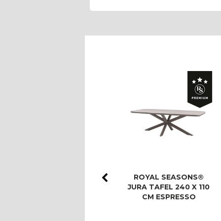
ROYAL SEASONS®
ROYAL SEASONS®
LAS PALMAS STOEL-
JURA TAFEL 240 X 110
BANK DINING SET
CM ESPRESSO
VOOR 8 PERS…