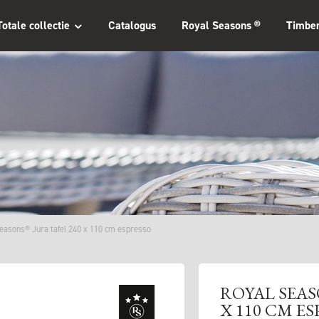
Totale collectie
Catalogus
Royal Seasons ®
Timbe
easons® Jura tafel 240 x 110 cm espresso
ROYAL SEAS
X 110 CM E