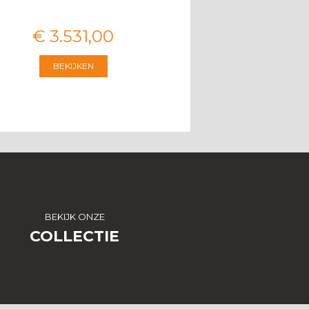
€
3.531
,
00
€
2.546
,
00
BEKIJKEN
BEKIJKEN
BEKIJK ONZE
COLLECTIE