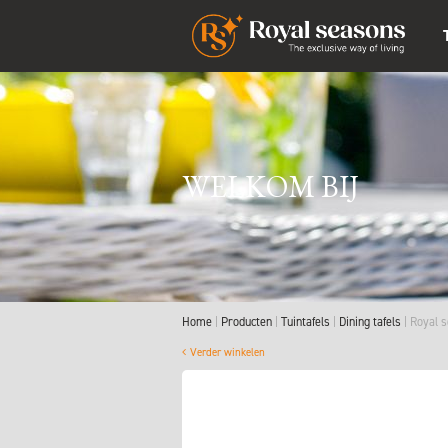
WELKOM BIJ
Home
Producten
Tuintafels
Dining tafels
Royal s
Verder winkelen