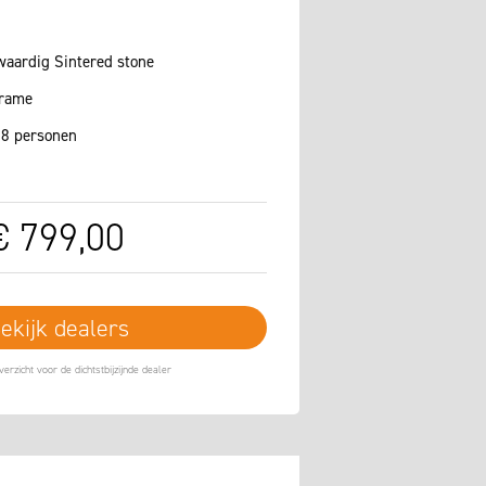
waardig Sintered stone
frame
 8 personen
€
799
,
00
ekijk dealers