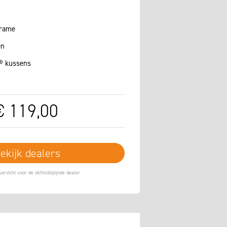
frame
en
® kussens
€
119
,
00
ekijk dealers