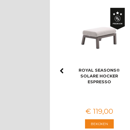
ROYAL SEASONS®
ROYAL SEASONS®
LAS PALMAS STOEL-
SOLARE HOCKER
BANK DINING SET
ESPRESSO
VOOR 8 PERS…
€
3.674
,
00
€
119
,
00
BEKIJKEN
BEKIJKEN