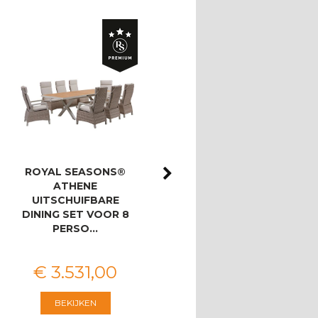
ROYAL SEASONS®
ROYAL SEASONS®
ATHENE
ATHENE/BAHIA
UITSCHUIFBARE
LOUNGESET MET 3-
DINING SET VOOR 8
ZITSBANK
PERSO…
€
3.531
,
00
€
2.546
,
00
BEKIJKEN
BEKIJKEN