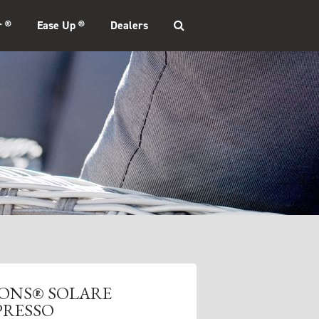
r ®
Ease Up ®
Dealers
SONS® SOLARE
PRESSO