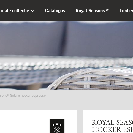
Totale collectie
Catalogus
Royal Seasons ®
Timbe
asons® Solare hocker espresso
ROYAL SEA
HOCKER ES