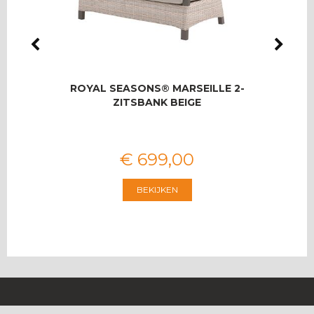
LMAS
ROYAL SEASONS® MARSEILLE 2-
RO
OOR 8
ZITSBANK BEIGE
T
€
699
,
00
BEKIJKEN