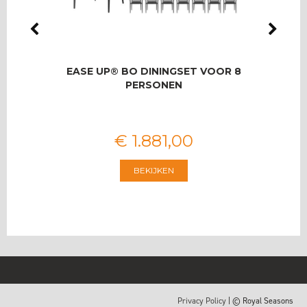
LMAS
EASE UP® BO DININGSET VOOR 8
RO
OOR 8
PERSONEN
T
€
1.881
,
00
BEKIJKEN
Privacy Policy
| © Royal Seasons