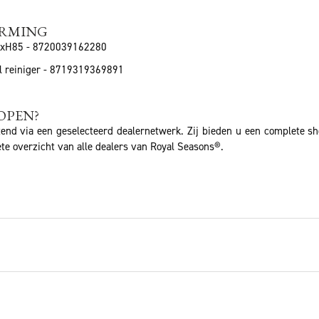
ERMING
0xH85 - 8720039162280
el reiniger - 8719319369891
OPEN?
tend via een geselecteerd dealernetwerk. Zij bieden u een complete s
te overzicht van alle dealers van Royal Seasons®.