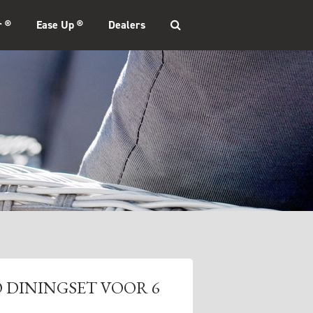
r ®
Ease Up ®
Dealers
O DININGSET VOOR 6