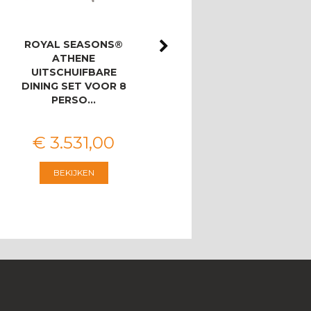
ROYAL SEASONS®
ROYAL SEASONS®
ATHENE
ATHENE/BAHIA
UITSCHUIFBARE
LOUNGESET MET 3-
DINING SET VOOR 8
ZITSBANK
PERSO…
€
3.531
,
00
€
2.546
,
00
BEKIJKEN
BEKIJKEN