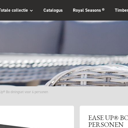
Totale collectie
Catalogus
Royal Seasons ®
Timbe
Up® Bo diningset voor 6 personen
EASE UP® B
PERSONEN