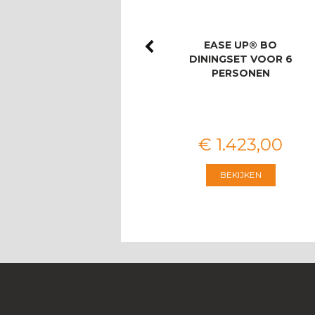
ROYAL SEASONS®
EASE UP® BO
LAS PALMAS STOEL-
DININGSET VOOR 6
BANK DINING SET
PERSONEN
VOOR 8 PERS…
€
3.674
,
00
€
1.423
,
00
BEKIJKEN
BEKIJKEN