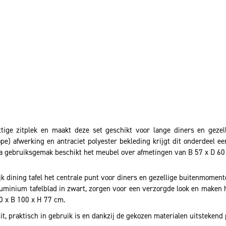
ttige zitplek en maakt deze set geschikt voor lange diners en geze
) afwerking en antraciet polyester bekleding krijgt dit onderdeel een 
xtra gebruiksgemak beschikt het meubel over afmetingen van B 57 x D 60
jk dining tafel het centrale punt voor diners en gezellige buitenmomen
minium tafelblad in zwart, zorgen voor een verzorgde look en maken he
0 x B 100 x H 77 cm.
 zit, praktisch in gebruik is en dankzij de gekozen materialen uitstekend 