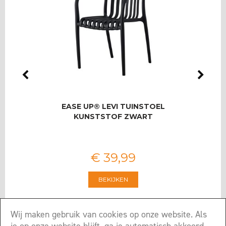
LMAS
EASE UP® LEVI TUINSTOEL
RO
OOR 8
KUNSTSTOF ZWART
T
€
39
,
99
BEKIJKEN
Wij maken gebruik van cookies op onze website. Als