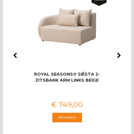
LMAS
ROYAL SEASONS® SIËSTA 2-
RO
OOR 8
ZITSBANK ARM LINKS BEIGE
T
€
749
,
00
BEKIJKEN