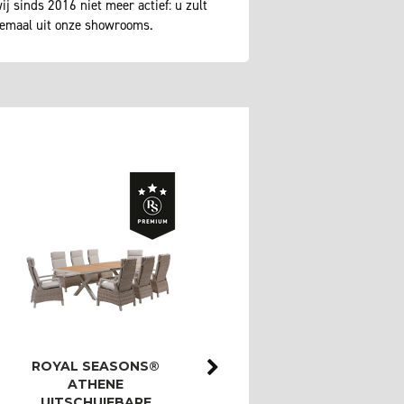
j sinds 2016 niet meer actief: u zult
lemaal uit onze showrooms.
ROYAL SEASONS®
ROYAL SEASONS®
ATHENE
ATHENE/BAHIA
UITSCHUIFBARE
LOUNGESET MET 3-