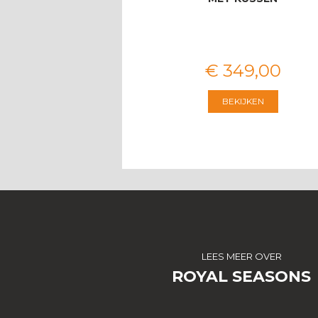
VOOR 8 PERS…
€
3.674
,
00
€
349
,
00
BEKIJKEN
BEKIJKEN
LEES MEER OVER
ROYAL SEASONS