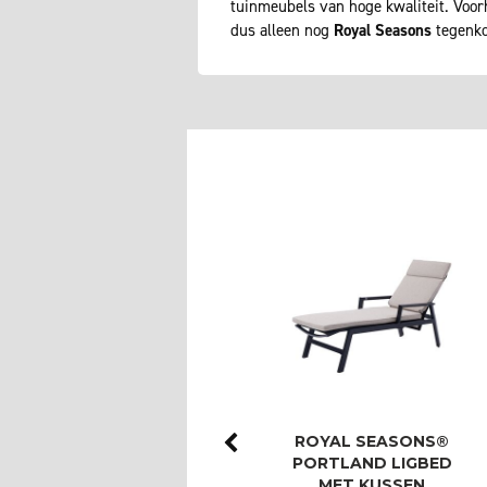
tuinmeubels van hoge kwaliteit. Voo
dus alleen nog
Royal Seasons
tegenko
ROYAL SEASONS®
ROYAL SEASONS®
LAS PALMAS STOEL-
PORTLAND LIGBED
BANK DINING SET
MET KUSSEN