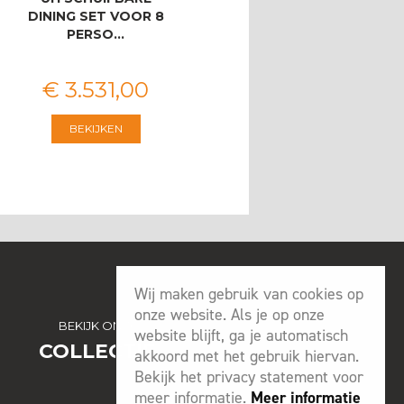
DINING SET VOOR 8
ZITSBANK
PERSO…
€
3.531
,
00
€
2.546
,
00
BEKIJKEN
BEKIJKEN
Wij maken gebruik van cookies op
onze website. Als je op onze
BEKIJK ONZE
website blijft, ga je automatisch
COLLECTIE
akkoord met het gebruik hiervan.
Bekijk het privacy statement voor
meer informatie.
Meer informatie