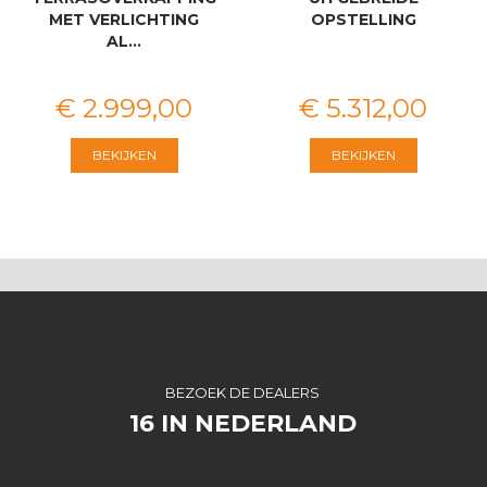
MET VERLICHTING
OPSTELLING
AL…
€
2.999
,
00
€
5.312
,
00
BEKIJKEN
BEKIJKEN
BEZOEK DE DEALERS
16 IN NEDERLAND