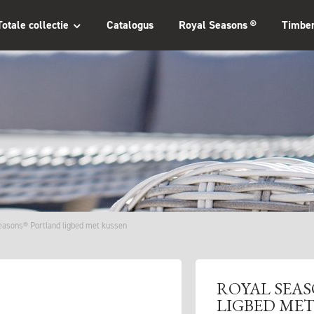
Totale collectie
Catalogus
Royal Seasons ®
Timbe
easons® Portland ligbed met kussen
ROYAL SEA
LIGBED MET