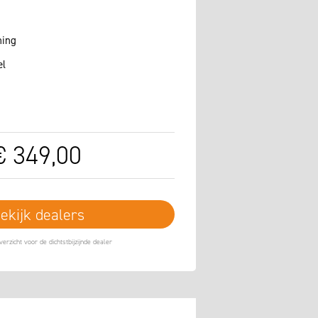
ning
el
€
349
,
00
ekijk dealers