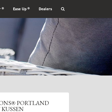
r ®
Ease Up ®
Dealers
SONS® PORTLAND
 KUSSEN