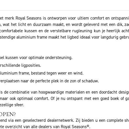
t merk Royal Seasons is ontworpen voor ultiem comfort en ontspanning
wat het licht en duurzaam maakt, en wordt geleverd met een dik, zac
 comfortabele kussen en de verstelbare rugleuning kun je heerlijk ac
estendige aluminium frame maakt het ligbed ideaal voor langdurig gebru
bel kussen voor optimale ondersteuning.
schillende ligposities.
uminium frame, bestand tegen weer en wind.
erplaatsen naar de perfecte plek in de zon of schaduw.
 is de combinatie van hoogwaardige materialen en een doordacht desig
g, maar ook optimaal comfort. Of je nu ontspant met een goed boek of g
zellige sfeer.
OPEN?
tend via een geselecteerd dealernetwerk. Zij bieden u een complete s
te overzicht van alle dealers van Royal Seasons®.