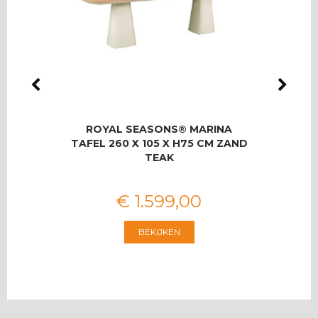
LMAS
ROYAL SEASONS® MARINA
RO
OOR 8
TAFEL 260 X 105 X H75 CM ZAND
T
TEAK
€
1.599
,
00
BEKIJKEN