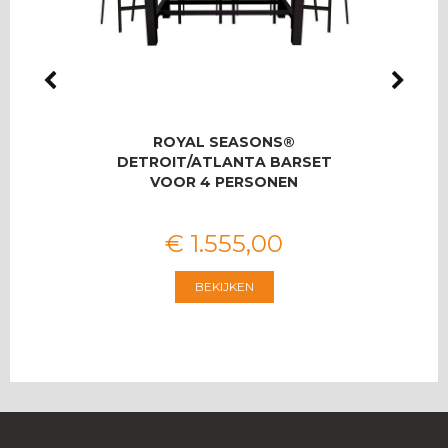
LMAS
ROYAL SEASONS®
RO
OOR 8
DETROIT/ATLANTA BARSET
T
VOOR 4 PERSONEN
€
1.555
,
00
BEKIJKEN