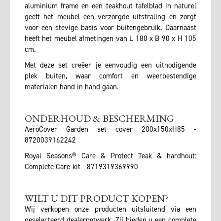
aluminium frame en een teakhout tafelblad in naturel
geeft het meubel een verzorgde uitstraling en zorgt
voor een stevige basis voor buitengebruik. Daarnaast
heeft het meubel afmetingen van L 180 x B 90 x H 105
cm.
Met deze set creëer je eenvoudig een uitnodigende
plek buiten, waar comfort en weerbestendige
materialen hand in hand gaan.
ONDERHOUD & BESCHERMING
AeroCover Garden set cover 200x150xH85 -
8720039162242
Royal Seasons® Care & Protect Teak & hardhout:
Complete Care-kit - 8719319369990
WILT U DIT PRODUCT KOPEN?
Wij verkopen onze producten uitsluitend via een
geselecteerd dealernetwerk. Zij bieden u een complete