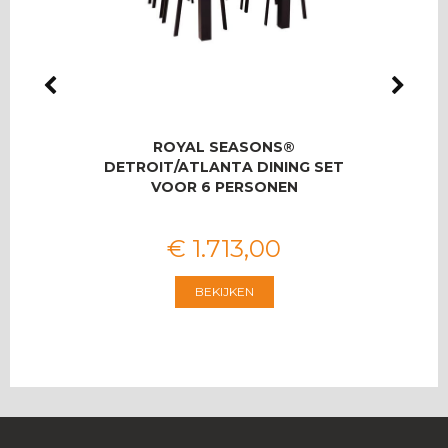
LMAS
ROYAL SEASONS®
RO
OOR 8
DETROIT/ATLANTA DINING SET
T
VOOR 6 PERSONEN
€
1.713
,
00
BEKIJKEN