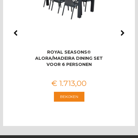
LMAS
ROYAL SEASONS®
RO
OOR 8
ALORA/MADEIRA DINING SET
T
VOOR 6 PERSONEN
€
1.713
,
00
BEKIJKEN