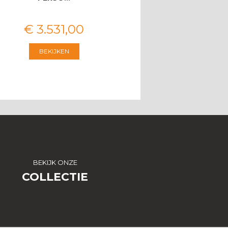
€
3.531
,
00
€
2.546
,
00
BEKIJKEN
BEKIJKEN
BEKIJK ONZE
COLLECTIE