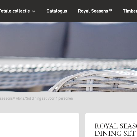
Totale collectie
Catalogus
Royal Seasons ®
Timbe
 seasons® Alora/Sol dining set voor 4 personen
ROYAL SEA
DINING SET