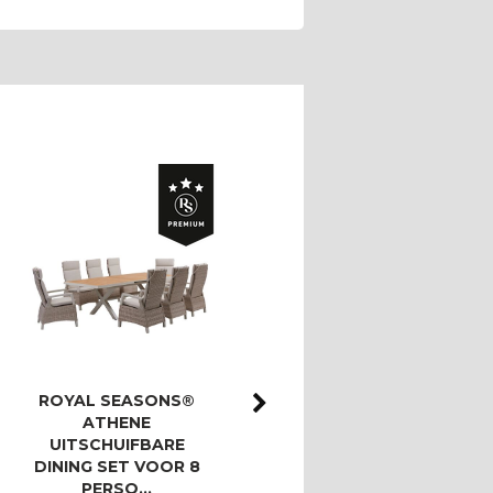
ROYAL SEASONS®
ROYAL SEASONS®
ATHENE
ATHENE/BAHIA
UITSCHUIFBARE
LOUNGESET MET 3-
DINING SET VOOR 8
ZITSBANK
PERSO…