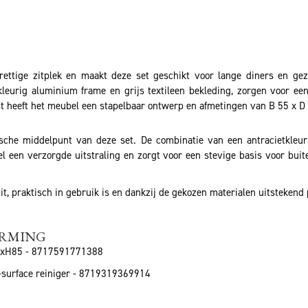
rettige zitplek en maakt deze set geschikt voor lange diners en ge
kleurig aluminium frame en grijs textileen bekleding, zorgen voor e
ast heeft het meubel een stapelbaar ontwerp en afmetingen van B 55 x D
tische middelpunt van deze set. De combinatie van een antracietkle
bel een verzorgde uitstraling en zorgt voor een stevige basis voor bui
 zit, praktisch in gebruik is en dankzij de gekozen materialen uitstekend 
ERMING
0xH85 - 8717591771388
-surface reiniger - 8719319369914