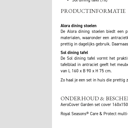
PRODUCTINFORMATIE
Alora dining stoelen
De Alora dining stoelen biedt een p
materialen, waaronder een antraciet
prettig in dagelijks gebruik. Daarna
Sol dining tafel
De Sol dining tafel vormt het prak
tafelblad in antraciet geeft het meu
van L 160 x B 90 x H 75 cm.
Zo haal je een set in huis die prettig
ONDERHOUD & BESCH
AeroCover Garden set cover 160x15
Royal Seasons® Care & Protect multi