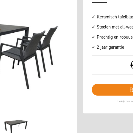
✓ Keramisch tafelblad
✓ Stoelen met all-wea
✓ Prachtig en robuust
✓ 2 jaar garantie
B