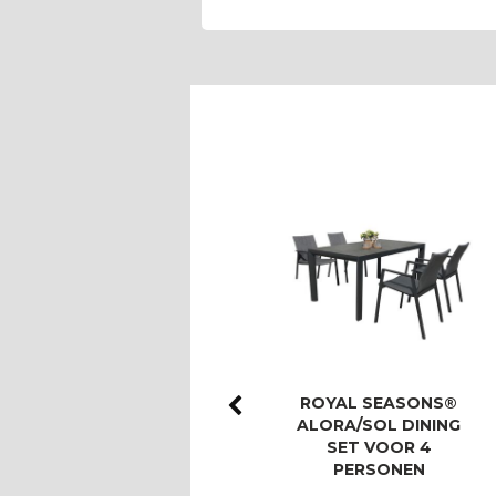
ROYAL SEASONS®
ROYAL SEASONS®
LAS PALMAS STOEL-
ALORA/SOL DINING
BANK DINING SET
SET VOOR 4
VOOR 8 PERS…
PERSONEN