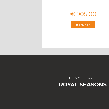
€
3.674
,
00
€
905
,
00
BEKIJKEN
BEKIJKEN
LEES MEER OVER
ROYAL SEASONS