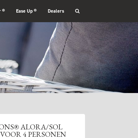
r ®
Ease Up ®
Dealers
SONS® ALORA/SOL
 VOOR 4 PERSONEN