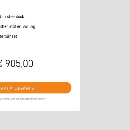
 in steenlook
ther stof en vulling
e tuinset
€
905
,
00
ekijk dealers