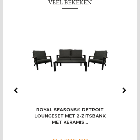
VEEL BEKEKEN
LMAS
ROYAL SEASONS® DETROIT
RO
OOR 8
LOUNGESET MET 2-ZITSBANK
T
MET KERAMIS…