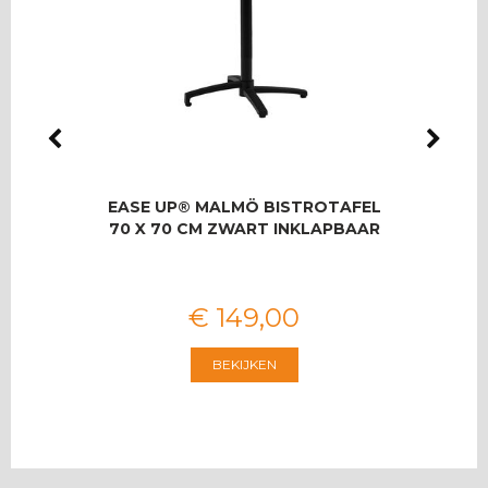
IO
EASE UP® MALMÖ BISTROTAFEL
RO
SET
70 X 70 CM ZWART INKLAPBAAR
T
€
149
,
00
BEKIJKEN